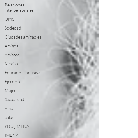
Relaciones
interpersonales
OMS
Sociedad
Ciudades amigables
Amigos
Amistad
México
Educación inclusiva
Ejercicio
Mujer
Sexualidad
Amor
Salud
#BlogIMENA
IMENA