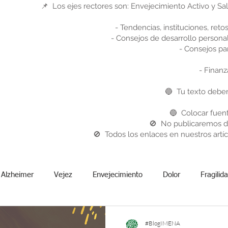
📌 Los ejes rectores son: Envejecimiento Activo y Sa
- Tendencias, instituciones, reto
- Consejos de desarrollo personal:
- Consejos para
- Finanz
🔵 Tu texto debe
🔵 Colocar fuen
🚫 No publicaremos di
🚫 Todos los enlaces en nuestros artíc
Alzheimer
Vejez
Envejecimiento
Dolor
Fragilid
ción de vida
Relaciones interpersonales
OMS
Socied
#BlogIMENA