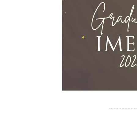
Ciudades amigables
Amigos
Amor
Salud
#BlogIMEN
Perdida