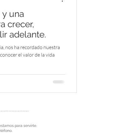
s y una
Mujer
Sexualidad
a crecer,
ir adelante.
Duelo
Tanatología
mia, nos ha recordado nuestra
onocer el valor de la vida
estamos para servirte.
eléfono.