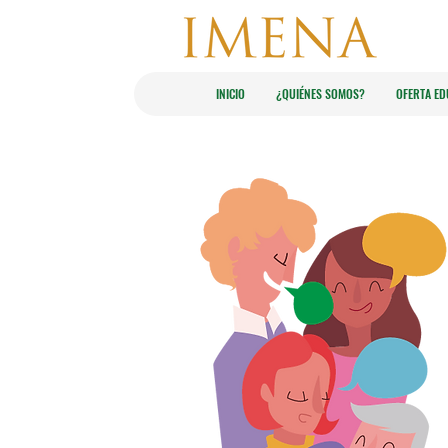
INICIO
¿​QUIÉNES SOMOS?​
OFERTA ED