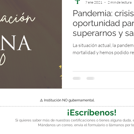
7 ene 2021
2 min de lectura
Pandemia: crisi
Amistad
México
Educación inclusiva
Ejercicio
oportunidad par
superarnos y sal
A
IMENA
Facilitador
Graduación
Pandemia
La situación actual, la pande
mortalidad y hemos podido rec
⚠️ Institución NO gubernamental.
¡Escríbenos!
Si quieres saber más de nuestras certificaciones o tienes alguna duda, 
Mándanos un correo, envía el formulario o llámanos por t