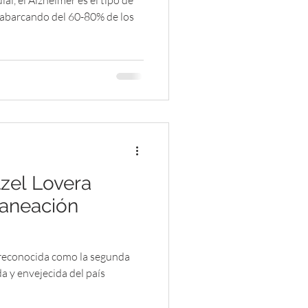
al, el Alzheimer es el tipo de
abarcando del 60-80% de los
zel Lovera
Planeación
reconocida como la segunda
a y envejecida del país