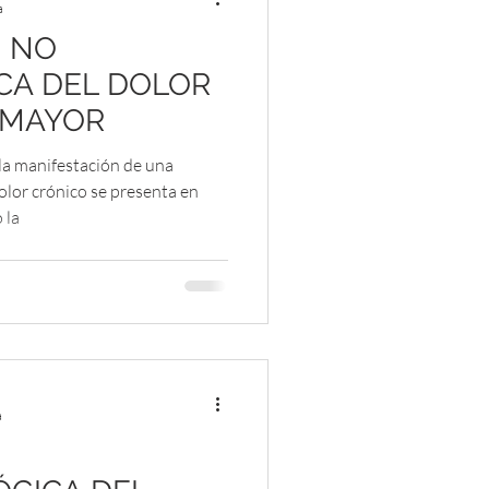
a
N NO
Mujer
Sexualidad
CA DEL DOLOR
 MAYOR
Duelo
Tanatología
la manifestación de una
olor crónico se presenta en
 la
a