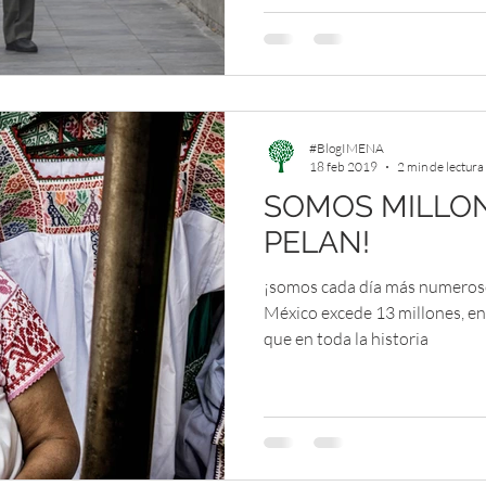
#BlogIMENA
18 feb 2019
2 min de lectura
SOMOS MILLONE
PELAN!
¡somos cada día más numerosos
México excede 13 millones, en
que en toda la historia