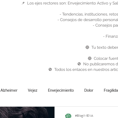
📌 Los ejes rectores son: Envejecimiento Activo y Sa
- Tendencias, instituciones, reto
- Consejos de desarrollo personal:
- Consejos para
- Finanz
🔵 Tu texto debe
🔵 Colocar fuen
🚫 No publicaremos di
🚫 Todos los enlaces en nuestros artíc
Alzheimer
Vejez
Envejecimiento
Dolor
Fragilid
ción de vida
Relaciones interpersonales
OMS
Socied
#BlogIMENA