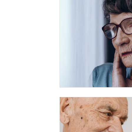
Ciudades amigables
Amigos
Amor
Salud
#BlogIMEN
Perdida