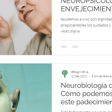
NEUROPSICOLÓ
ENVEJECIMIEN
PATOLÓGICO
Ayudemos a vivir con dignidad
propiciándoles los cuidados 
vejez digna.
#BlogIMENA
22 feb 2021
5 min de lectura
Neurobiología d
Cómo podemos c
este padecimien