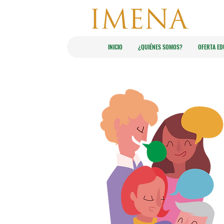
INICIO
¿​QUIÉNES SOMOS?​
OFERTA ED