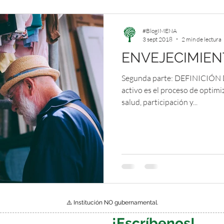
#BlogIMENA
3 sept 2018
2 min de lectura
ENVEJECIMIEN
Segunda parte: DEFINICIÓN 
activo es el proceso de optim
salud, participación y...
⚠️ Institución NO gubernamental.
¡Escríbenos!