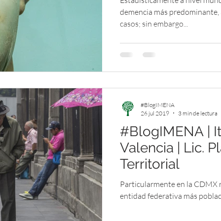
Estadísticamente a nivel mundi
demencia más predominante, 
casos; sin embargo...
#BlogIMENA
26 jul 2019
3 min de lectura
#BlogIMENA | It
Valencia | Lic. 
Territorial
Particularmente en la CDMX 
entidad federativa más poblad