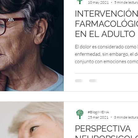
10 may 2021
5 min de lectur
INTERVENCIÓ
Amistad
México
Educación inclusiva
Ejercicio
FARMACOLÓGI
EN EL ADULTO
A
IMENA
Facilitador
Graduación
Pandemia
El dolor es considerado como 
enfermedad, sin embargo, el d
conjunto con emociones como
#BlogIMENA
25 mar 2021
3 min de lectur
PERSPECTIVA